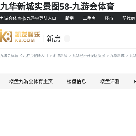
九华新城实景图58-九游会体育
九游会体育-j9九游会登陆入口
新房
二手房
楼市
帮找房
新房
九游会体育-j9九游会登陆入口
>
湘潭新房
>
九华经济开发区新房
>
九华新城
>
九
楼盘九游会体育主页
楼盘信息
楼盘评测