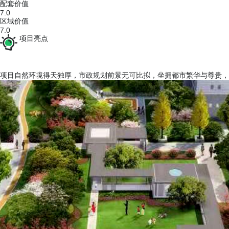
配套价值
7.0
区域价值
7.0
项目亮点
项目自然环境得天独厚，市政规划前景无可比拟，坐拥都市繁华与尊贵，