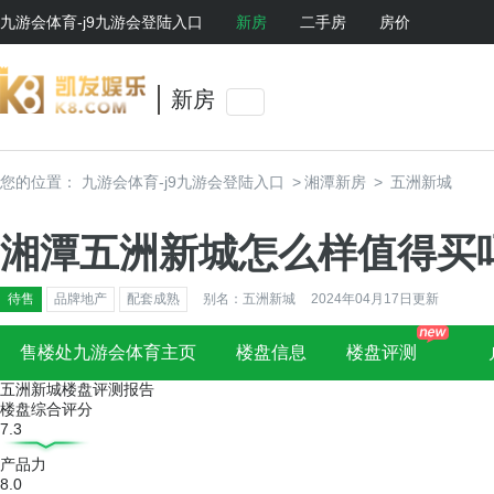
九游会体育-j9九游会登陆入口
新房
二手房
房价
新房
您的位置：
九游会体育-j9九游会登陆入口
>
湘潭新房
>
五洲新城
湘潭五洲新城怎么样值得买
待售
品牌地产
配套成熟
别名：五洲新城
2024年04月17日更新
售楼处九游会体育主页
楼盘信息
楼盘评测
五洲新城楼盘评测报告
楼盘综合评分
7.3
产品力
8.0