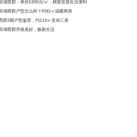
滨湖西郡：单价5300元/㎡，精致宜居生活便利
滨湖西郡户型怎么样？约92㎡温暖两房
西郡3期户型鉴赏，约110㎡灵动三房
滨湖西郡升级美好，焕新生活