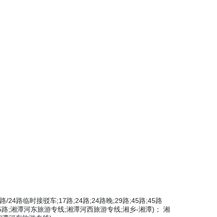
5路/24路临时接驳车;17路;24路;24路晚;29路;45路;45路
潭115路;湘潭河东旅游专线;湘潭河西旅游专线;湘乡-湘潭)； 湘