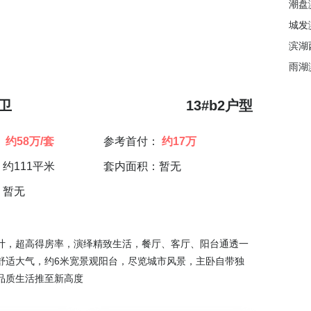
潮盘
城发
滨湖
雨湖
2卫
13#b2户型
：
约58万/套
参考首付：
约17万
约111平米
套内面积：暂无
：暂无
计，超高得房率，演绎精致生活，餐厅、客厅、阳台通透一
舒适大气，约6米宽景观阳台，尽览城市风景，主卧自带独
品质生活推至新高度