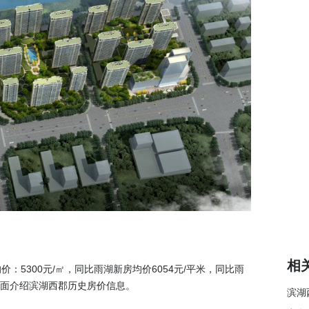
相
5300元/㎡，同比雨湖新房均价6054元/平米，同比雨
，下面介绍滨湖西郡历史房价信息。
滨湖