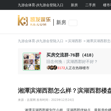
九游会体育-j9九游会登陆入口
新房
二手房
楼市
新房
九游会体育-j9九游会登陆入口
>
滨湖西郡
>
湘潭滨湖西郡怎
买房交流群-76群（418）
旧念何挽：滨湖西郡好不好？
c.yy：对比周边，性价比高
3172
人正在热聊楼市
约瑟：准备入手一套
孔龙飞：滨湖西郡户型采光好
黛子：你买了哪个户型啊
小丸子：大家组团去看看呀
湘潭滨湖西郡怎么样？滨湖西郡楼盘
来源：吉屋网
发布时间：2023年12月24日
湘潭滨湖西郡规划怎么样、滨湖西郡优缺点、最新房价