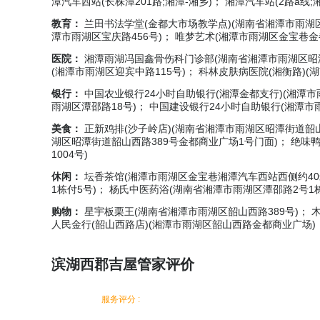
潭汽车西站(长株潭201路;湘潭-湘乡)； 湘潭汽车站(2路a线
教育：
兰田书法学堂(金都大市场教学点)(湖南省湘潭市雨湖
潭市雨湖区宝庆路456号)； 唯梦艺术(湘潭市雨湖区金宝巷金
医院：
湘潭雨湖冯国鑫骨伤科门诊部(湖南省湘潭市雨湖区昭潭
(湘潭市雨湖区迎宾中路115号)； 科林皮肤病医院(湘衡路)(
银行：
中国农业银行24小时自助银行(湘潭金都支行)(湘潭市
雨湖区潭邵路18号)； 中国建设银行24小时自助银行(湘潭市雨
美食：
正新鸡排(沙子岭店)(湖南省湘潭市雨湖区昭潭街道韶山
湖区昭潭街道韶山西路389号金都商业广场1号门面)； 绝味
1004号)
休闲：
坛香茶馆(湘潭市雨湖区金宝巷湘潭汽车西站西侧约40米
1栋付5号)； 杨氏中医药浴(湖南省湘潭市雨湖区潭邵路2号1栋
购物：
星宇板栗王(湖南省湘潭市雨湖区韶山西路389号)；
人民金行(韶山西路店)(湘潭市雨湖区韶山西路金都商业广场)
滨湖西郡吉屋管家评价
服务评分 :