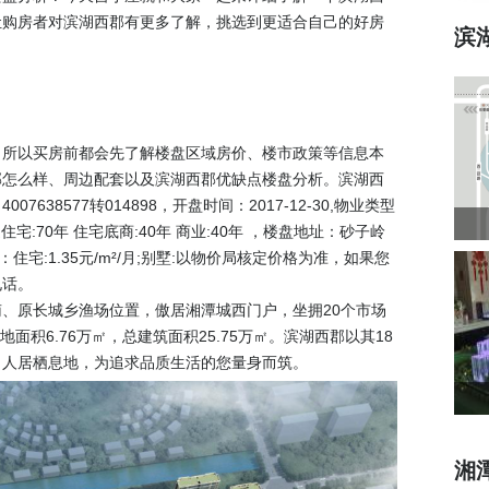
让购房者对滨湖西郡有更多了解，挑选到更适合自己的好房
滨
，所以买房前都会先了解楼盘区域房价、楼市政策等信息本
郡怎么样、周边配套以及滨湖西郡优缺点楼盘分析。滨湖西
：
4007638577转014898
，开盘时间：2017-12-30,物业类型
:70年 住宅底商:40年 商业:40年 ，楼盘地址：砂子岭
宅:1.35元/m²/月;别墅:以物价局核定价格为准，如果您
电话。
、原长城乡渔场位置，傲居湘潭城西门户，坐拥20个市场
面积6.76万㎡，总建筑面积25.75万㎡。滨湖西郡以其18
尚人居栖息地，为追求品质生活的您量身而筑。
湘