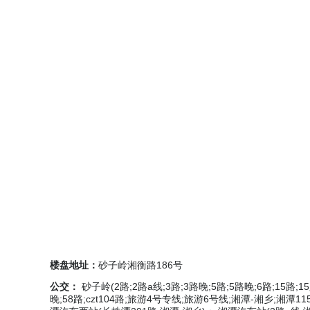
楼盘地址：
砂子岭湘衡路186号
公交：
砂子岭(2路;2路a线;3路;3路晚;5路;5路晚;6路;15路;1
晚;58路;czt104路;旅游4号专线;旅游6号线;湘潭-湘乡;湘