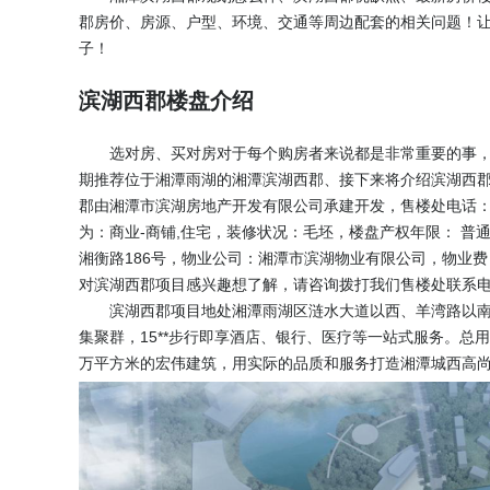
郡房价、房源、户型、环境、交通等周边配套的相关问题！
子！
滨湖西郡楼盘介绍
选对房、买对房对于每个购房者来说都是非常重要的事
期推荐位于湘潭雨湖的湘潭滨湖西郡、接下来将介绍滨湖西
郡由湘潭市滨湖房地产开发有限公司承建开发，售楼处电话
为：商业-商铺,住宅，装修状况：毛坯，楼盘产权年限： 普通住宅
湘衡路186号，物业公司：湘潭市滨湖物业有限公司，物业费：住
对滨湖西郡项目感兴趣想了解，请咨询拨打我们售楼处联系
滨湖西郡项目地处湘潭雨湖区涟水大道以西、羊湾路以南
集聚群，15**步行即享酒店、银行、医疗等一站式服务。总用地
万平方米的宏伟建筑，用实际的品质和服务打造湘潭城西高