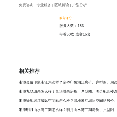
免费咨询 | 专业服务 | 区域解读 | 户型分析
服务评分 :
服务人数：183
带看50次
|
成交15套
相关推荐
湘潭金侨印象湘江怎么样？金侨印象湘江房价、户型图、周
湘潭九华城果怎么样？九华城果房价、户型图、周边配套楼
湘潭绿地湘江城际空间站怎么样？绿地湘江城际空间站房价
湘潭明月山水湾二期怎么样？明月山水湾二期房价、户型图