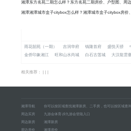
湘潭东方名苑二期怎么样？东方名苑二期房价、户型图、周
湘潭湘潭城市盒子citybox怎么样？湘潭城市盒子citybox
雨花韶苑（一期）
吉润华府
钱隆首府
盛悦天骄
金侨印象湘江
旺和山水尚城
白石古莲城
大汉龍雲
相关推荐： | | |
湘潭导航
你可以按区域查找湘潭新房、二手房，也可以按区域查询
周边买房
九游会体育-j9九游会登陆入口
湘潭新房
九华经济开发区新房
岳塘新房
雨湖新房
湘乡新房
韶山
周边新房
湘潭新房
湘潭房价
九华经济开发区房价
岳塘房价
雨湖房价
湘乡房价
韶山
周边房价
湘潭房价