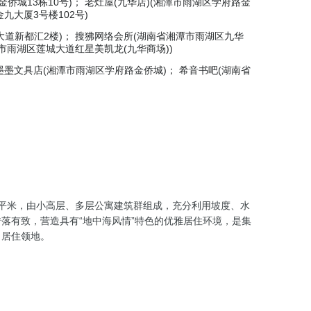
城13栋10号)； 老灶屋(九华店)(湘潭市雨湖区学府路金
九大厦3号楼102号)
大道新都汇2楼)； 搜狒网络会所(湖南省湘潭市雨湖区九华
市雨湖区莲城大道红星美凯龙(九华商场))
墨墨文具店(湘潭市雨湖区学府路金侨城)； 希音书吧(湖南省
2.64平米，由小高层、多层公寓建筑群组成，充分利用坡度、水
落有致，营造具有“地中海风情”特色的优雅居住环境，是集
尚居住领地。