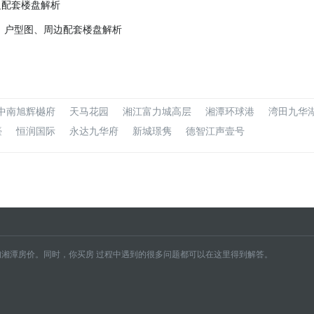
边配套楼盘解析
房价、户型图、周边配套楼盘解析
中南旭辉樾府
天马花园
湘江富力城高层
湘潭环球港
湾田九华
臺
恒润国际
永达九华府
新城璟隽
德智江声壹号
湘潭房价。同时，你买房 过程中遇到的很多问题都可以在这里得到解答。
新房
湘潭县新房
湘江湾区新房
房价
湘潭县房价
湘江湾区房价