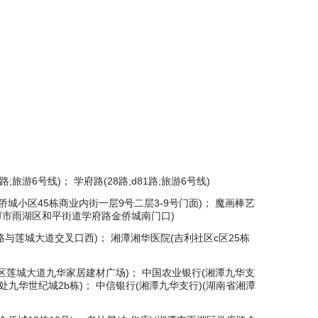
1路;旅游6号线)； 学府路(28路;d81路;旅游6号线)
小区45栋商业内街一层9号二层3-9号门面)； 魔画棒艺
湘潭市雨湖区和平街道学府路金侨城南门口)
与莲城大道交叉口西)； 湘潭湘华医院(吉利社区c区25栋
区莲城大道九华家居建材广场)； 中国农业银行(湘潭九华支
九华世纪城2b栋)； 中信银行(湘潭九华支行)(湖南省湘潭