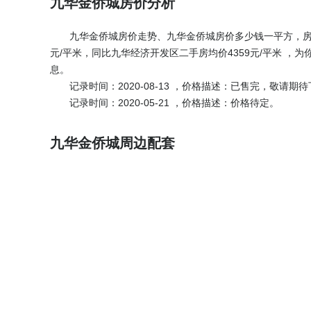
九华金侨城房价分析
九华金侨城房价走势、九华金侨城房价多少钱一平方，房价均
元/平米，同比九华经济开发区二手房均价4359元/平米 
息。
记录时间：2020-08-13 ，价格描述：已售完，敬请期
记录时间：2020-05-21 ，价格描述：价格待定。
九华金侨城周边配套