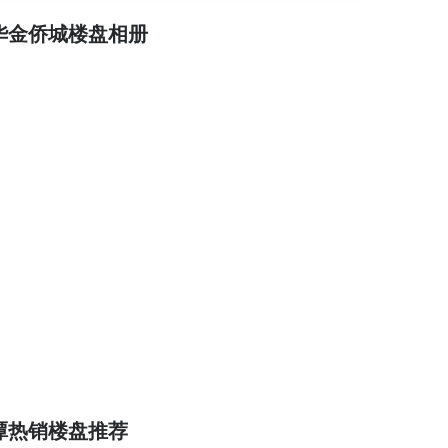
华金侨城楼盘相册
潭热销楼盘推荐