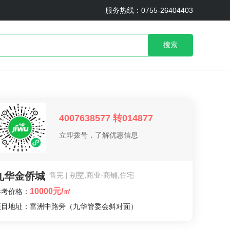
服务热线：0755-26404403
搜索
4007638577 转014877
立即拨号，了解优惠信息
九华金侨城
售完 | 别墅,商业-商铺,住宅
10000元/㎡
参考价格：
项目地址：富洲中路旁（九华管委会斜对面）