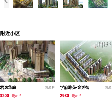
附近小区
君逸华庭
学府雅苑·金湘御
湘潭县
湘潭
3200
2980
元/m²
元/m²