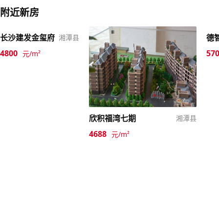
附近新房
长沙建发金玺府
德
湘潭县
4800
57
元/m²
欣积福湾七期
湘潭县
4688
元/m²