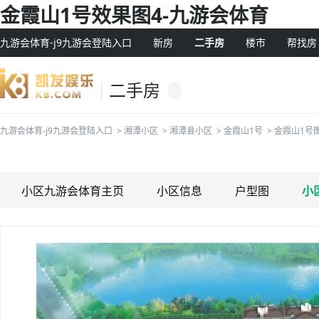
金霞山1号效果图4-九游会体育
九游会体育-j9九游会登陆入口
新房
二手房
楼市
帮找房
二手房
九游会体育-j9九游会登陆入口
>
湘潭小区
>
湘潭县小区
>
金霞山1号
>
金霞山1号
小区九游会体育主页
小区信息
户型图
小