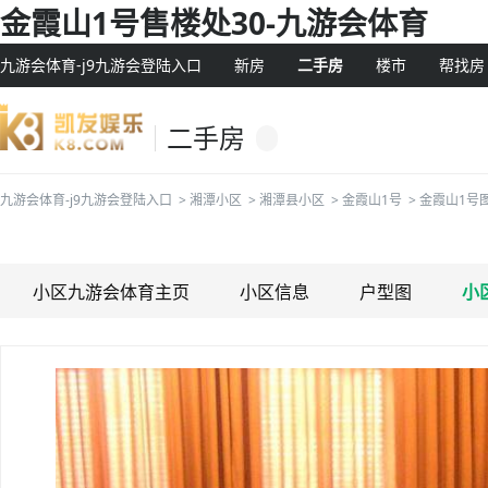
金霞山1号售楼处30-九游会体育
九游会体育-j9九游会登陆入口
新房
二手房
楼市
帮找房
二手房
九游会体育-j9九游会登陆入口
>
湘潭小区
>
湘潭县小区
>
金霞山1号
>
金霞山1号
小区九游会体育主页
小区信息
户型图
小