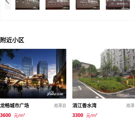
附近小区
龙畅城市广场
涓江香水湾
湘潭县
湘潭
3600
3300
元/m²
元/m²