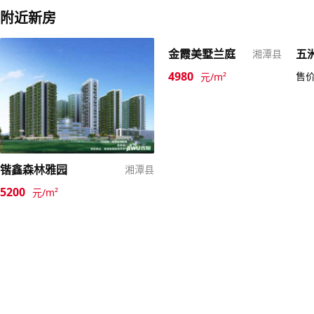
附近新房
金霞美墅兰庭
五
湘潭县
4980
售
元/m²
锴鑫森林雅园
湘潭县
5200
元/m²