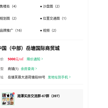
 售楼处（4）
● 沙盘图（2）
 规划图（2）
● 位置交通图（1）
 品牌推广（16）
● 视频（2）
中国（中部）岳塘国际商贸城
均价
5000
元/㎡
降价通知
户型
商铺(1)
余房查询
地址
岳塘芙蓉大道荷塘段88号
发地址到手机
湘潭买房交流群-67群（397）