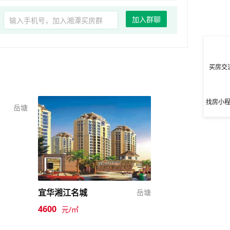
加入群聊
买房交
找房小
岳塘
宜华湘江名城
岳塘
4600
元/㎡