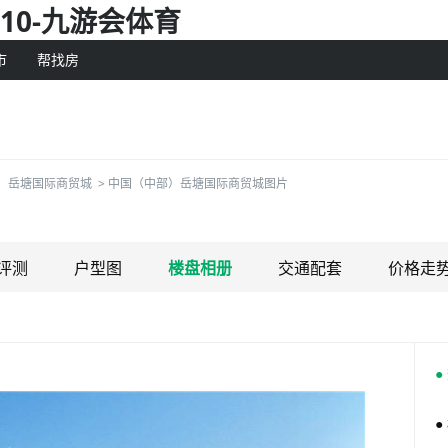
0-九游会体育
市
帮找房
）岳塘国际商贸城
>
中国（中部）岳塘国际商贸城图片
评测
户型图
楼盘相册
交通配套
价格走
●
●