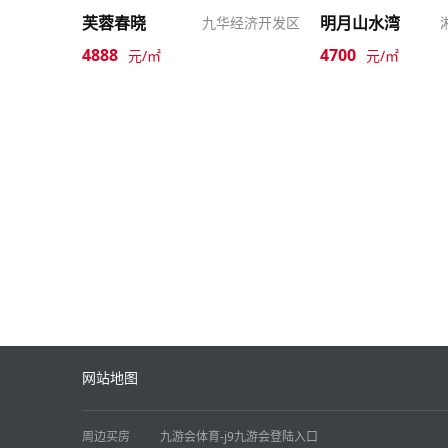
芙蓉春晓
明月山水湾
九华经济开发区
4888
4700
元/㎡
元/㎡
网站地图
周边买房
九游会体育-j9九游会登陆入口