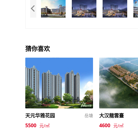
猜你喜欢
天元华雅花园
大汉龍雲臺
岳塘
5500
4600
元/㎡
元/㎡