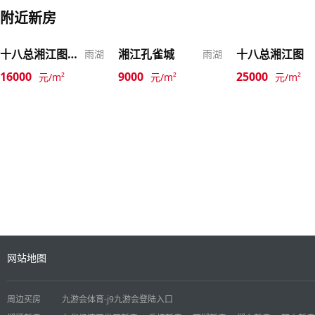
附近新房
十八总湘江图一期（文旅旺铺）
湘江孔雀城
十八总湘江图
雨湖
雨湖
16000
9000
25000
元/m²
元/m²
元/m²
网站地图
周边买房
九游会体育-j9九游会登陆入口