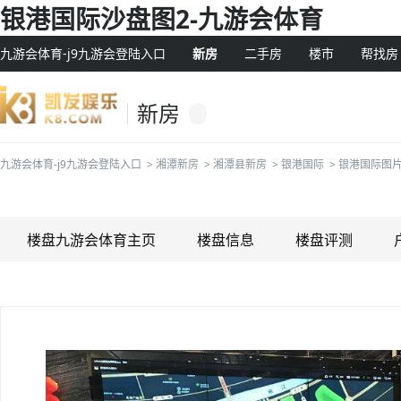
银港国际沙盘图2-九游会体育
九游会体育-j9九游会登陆入口
新房
二手房
楼市
帮找房
新房
九游会体育-j9九游会登陆入口
>
湘潭新房
>
湘潭县新房
>
银港国际
>
银港国际图
楼盘九游会体育主页
楼盘信息
楼盘评测