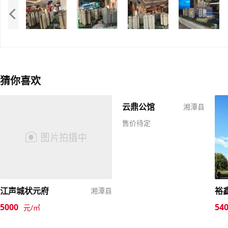
猜你喜欢
云鼎公馆
湘潭县
售价待定
江声城状元府
裕
湘潭县
5000
54
元/㎡