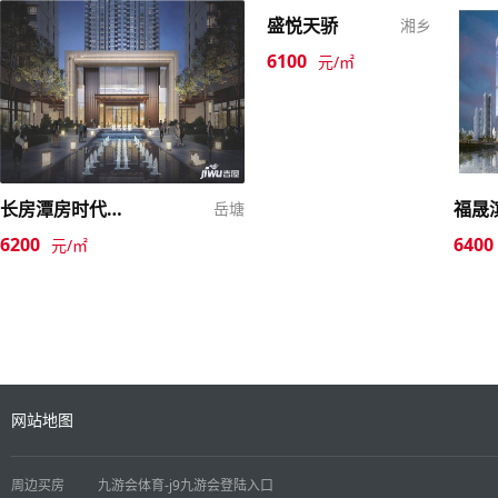
盛悦天骄
湘乡
6100
元/㎡
长房潭房时代公馆
福晟
岳塘
6200
6400
元/㎡
网站地图
周边买房
九游会体育-j9九游会登陆入口