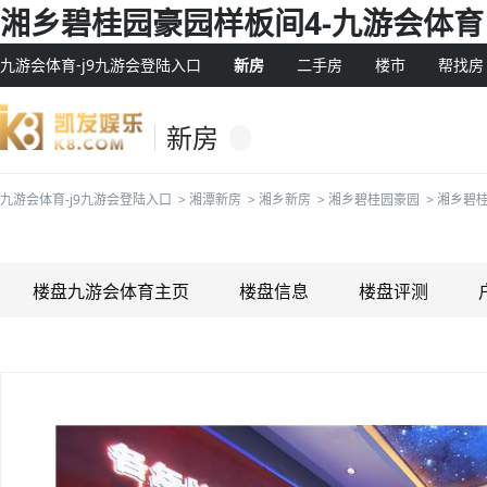
湘乡碧桂园豪园样板间4-九游会体育
九游会体育-j9九游会登陆入口
新房
二手房
楼市
帮找房
新房
九游会体育-j9九游会登陆入口
>
湘潭新房
>
湘乡新房
>
湘乡碧桂园豪园
>
湘乡碧
楼盘九游会体育主页
楼盘信息
楼盘评测