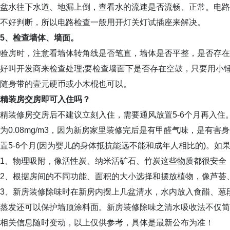
盆水往下水道、地漏上倒，查看水的流速是否流畅、正常。电路
不好判断，所以电路检查一般用开灯关灯试插座来解决。
5、检查墙体、墙面。
验房时，注意看墙体转角线是否笔直，墙体是否平整，是否存在
好叫开发商来检查处理;要检查墙面下是否存在空鼓，只要用小
随身带的壹元硬币或小木棍也可以。
精装房交房即可入住吗？
精装修房交房后不建议立刻入住，需要通风放置5-6个月再入
为0.08mg/m3，因为新房家里装修完后是有甲醛气味，是有
置5-6个月(因为婴儿的身体抵抗能远不能和成年人相比的)。
1、物理吸附，像活性炭、纳米活矿石、竹炭这些物质都很安全
2、根据房间的不同功能、面积的大小选择和摆放植物，像芦荟
3、新房装修除味时在新房内摆上几盆清水，水内放入食醋、葱
蒸发还可以保护墙顶涂料面。新房装修除味之清水吸收法不仅简
相关信息随时变动，以上仅供参考，具体是最新公布为准！