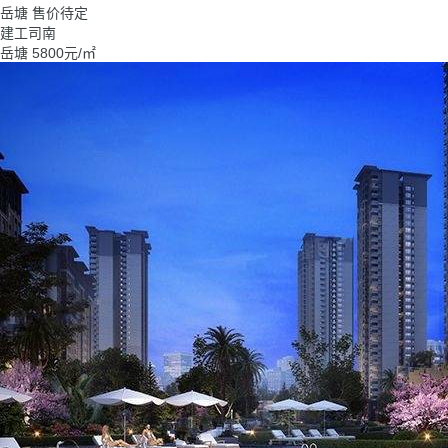
岳塘
售价待定
建工司南
岳塘
5800
元/㎡