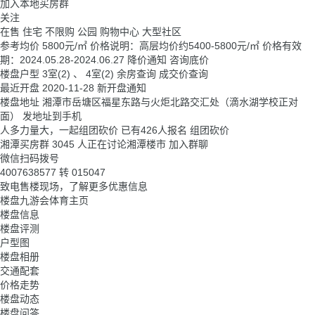
加入本地买房群
关注
在售
住宅
不限购
公园
购物中心
大型社区
参考均价
5800
元/㎡
价格说明：高层均价约5400-5800元/㎡ 价格有效
期：2024.05.28-2024.06.27
降价通知
咨询底价
楼盘户型
3室(2) 、 4室(2)
余房查询
成交价查询
最近开盘
2020-11-28
新开盘通知
楼盘地址
湘潭市岳塘区福星东路与火炬北路交汇处（滴水湖学校正对
面）
发地址到手机
人多力量大，一起组团砍价
已有426人报名
组团砍价
湘潭买房群
3045 人正在讨论湘潭楼市
加入群聊
微信扫码拨号
4007638577
转
015047
致电售楼现场，了解更多优惠信息
楼盘九游会体育主页
楼盘信息
楼盘评测
户型图
楼盘相册
交通配套
价格走势
楼盘动态
楼盘问答