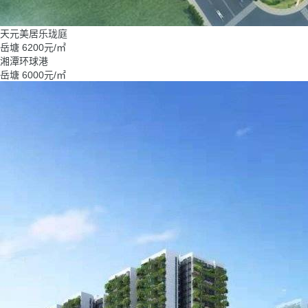
天元美居乐珑庭
岳塘
6200
元/㎡
湘潭环球港
岳塘
6000
元/㎡