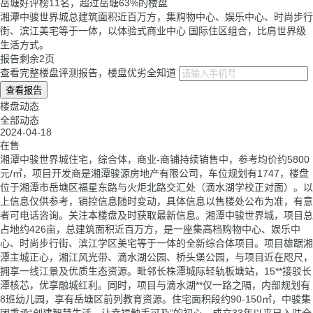
岳塘好评榜
11
名，超过岳塘
63%
的楼盘
湘潭中骏世界城总建筑面积近百万方，集购物中心、娱乐中心、时尚步行
街、滨江美宅等于一体，以体验式商业中心 国际住区组合，比肩世界级
生活方式。
报告剩余2页
查看完整楼盘评测报告，楼盘优劣全知道
查看报告
楼盘动态
全部动态
2024-04-18
在售
湘潭中骏世界城住宅，综合体，商业-商铺持续销售中，参考均价约5800
元/㎡，项目开发商是湘潭骏源房地产有限公司，车位规划有1747，楼盘
位于湘潭市岳塘区福星东路与火炬北路交汇处（滴水湖学校正对面）。以
上信息仅供参考，销控信息随时变动，具体信息以售楼处公布为准，有意
者可电话咨询。关注本楼盘及时获取最新信息。湘潭中骏世界城，项目总
占地约426亩，总建筑面积近百万方，是一座集高档购物中心、娱乐中
心、时尚步行街、滨江学区美宅等于一体的全新综合体项目。项目雄踞湘
潭主城正心，湘江风光带、滴水湖公园、桥头堡公园，与项目近在咫尺，
拥享一线江景及优质生态资源。毗邻长株潭城际轻轨板塘站，15**接驳长
潭核芯，优享融城红利。同时，项目与滴水湖**仅一路之隔，内部规划有
8班幼儿园，享有岳塘区前列教育资源。住宅面积段约90-150㎡，中骏集
团秉承“创建智慧生活，让幸福触手可及”的初心，成立33年以来已入驻全