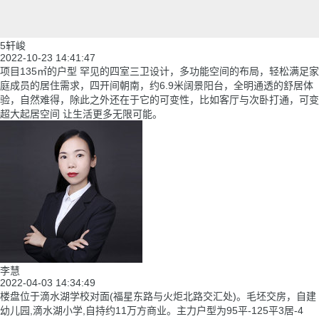
5轩峻
2022-10-23 14:41:47
项目135㎡的户型 罕见的四室三卫设计，多功能空间的布局，轻松满足家
庭成员的居住需求，四开间朝南，约6.9米阔景阳台，全明通透的舒居体
验，自然难得，除此之外还在于它的可变性，比如客厅与次卧打通，可变
超大起居空间 让生活更多无限可能。
李慧
2022-04-03 14:34:49
楼盘位于滴水湖学校对面(福星东路与火炬北路交汇处)。毛坯交房，自建
幼儿园,滴水湖小学,自持约11万方商业。主力户型为95平-125平3居-4