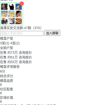
湘潭买房交流群-47群（375）
加入群聊
楼盘户型
3室(2)
4室(2)
全部户型
在售
约
73万
咨询底价
在售
约
61万
咨询底价
在售
约
55万
咨询底价
楼盘评测报告
8
分
综合评分
楼盘品质
8
社区配套
8
区域价值
8