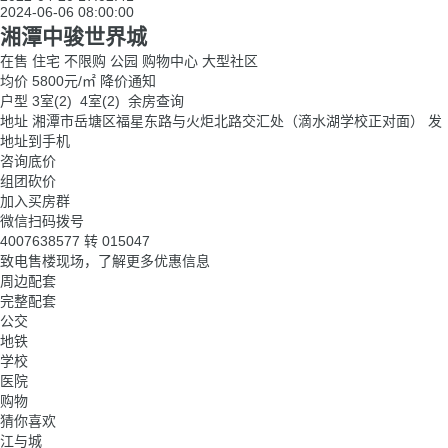
2024-06-06 08:00:00
湘潭中骏世界城
在售
住宅
不限购
公园
购物中心
大型社区
均价
5800
元/㎡
降价通知
户型
3室(2) 4室(2)
余房查询
地址
湘潭市岳塘区福星东路与火炬北路交汇处（滴水湖学校正对面）
发
地址到手机
咨询底价
组团砍价
加入买房群
微信扫码拨号
4007638577
转
015047
致电售楼现场，了解更多优惠信息
周边配套
完整配套
公交
地铁
学校
医院
购物
猜你喜欢
江与城