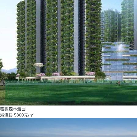
锴鑫森林雅园
湘潭县
5800
元/㎡