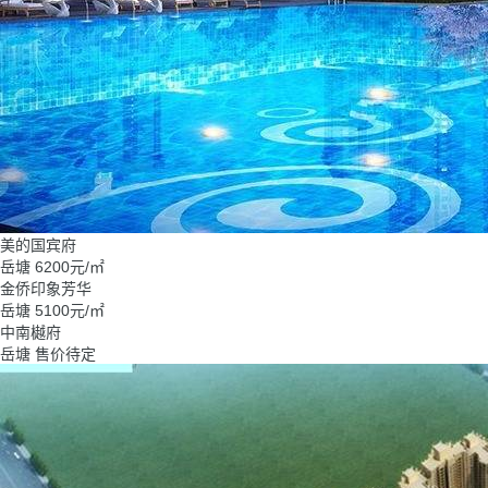
美的国宾府
岳塘
6200
元/㎡
金侨印象芳华
岳塘
5100
元/㎡
中南樾府
岳塘
售价待定