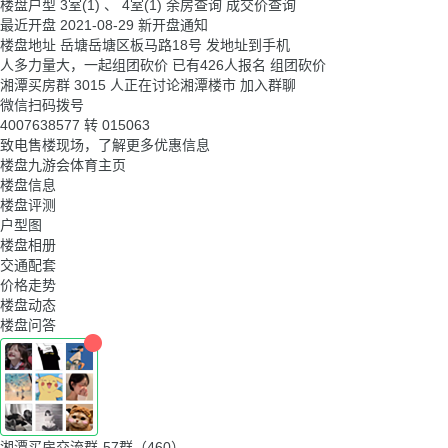
楼盘户型
3室(1) 、 4室(1)
余房查询
成交价查询
最近开盘
2021-08-29
新开盘通知
楼盘地址
岳塘岳塘区板马路18号
发地址到手机
人多力量大，一起组团砍价
已有426人报名
组团砍价
湘潭买房群
3015 人正在讨论湘潭楼市
加入群聊
微信扫码拨号
4007638577
转
015063
致电售楼现场，了解更多优惠信息
楼盘九游会体育主页
楼盘信息
楼盘评测
户型图
楼盘相册
交通配套
价格走势
楼盘动态
楼盘问答
湘潭买房交流群-57群（460）