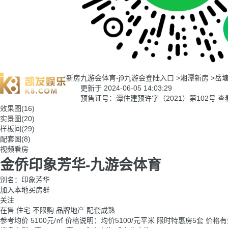
新房
九游会体育-j9九游会登陆入口
>
湘潭新房
>
岳
更新于 2024-06-05 14:03:29
预售证号：潭住建预许字（2021）第102号
查
效果图(16)
实景图(20)
样板间(29)
配套图(8)
视频看房
金侨印象芳华-九游会体育
别名：印象芳华
加入本地买房群
关注
在售
住宅
不限购
品牌地产
配套成熟
参考均价
5100
元/㎡
价格说明：均价5100/元平米 限时特惠房5套 价格有效期：20