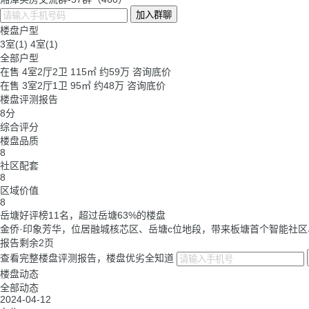
加入群聊
楼盘户型
3室(1)
4室(1)
全部户型
在售
4室2厅2卫 115㎡
约
59万
咨询底价
在售
3室2厅1卫 95㎡
约
48万
咨询底价
楼盘评测报告
8
分
综合评分
楼盘品质
8
社区配套
8
区域价值
8
岳塘好评榜
11
名，超过岳塘
63%
的楼盘
金侨·印象芳华，位居融城核芯区、岳塘c位地段，带来板塘首个智能社区
报告剩余2页
查看完整楼盘评测报告，楼盘优劣全知道
楼盘动态
全部动态
2024-04-12