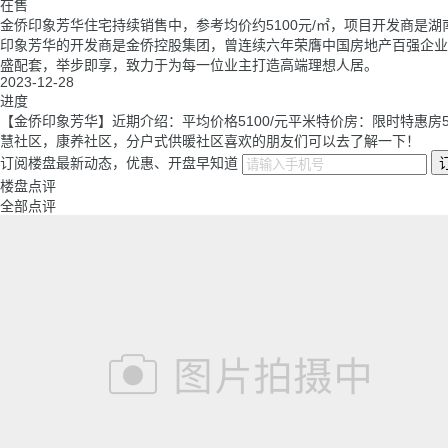
在售
金侨印象芳华住宅持续销售中，参考均价约5100元/㎡，项目开发商是
印象芳华的开发商是金侨控股集团，曾连续六年荣膺中国房地产百强企业
盛配套，举步即享，致力于为每一位业主打造高端理想人居。
2023-12-28
进度
【金侨印象芳华】近期介绍：平均价格5100/元平米特价房：限时特惠房5
慧社区，康养社区，分户式供暖社区喜欢的朋友们可以去了解一下！
订阅楼盘最新动态，优惠、开盘早知道
楼盘点评
全部点评