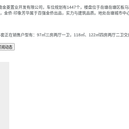
湖南金菱置业开发有限公司，车位规划有1447个，楼盘位于岳塘岳塘区板
，金侨·印象芳华属于百强金侨出品，实力与建筑品质。地处岳塘城市中心
套正在销售户型有：97㎡三房两厅一卫，118㎡、122㎡四房两厅二卫交房
订阅动态