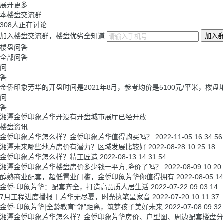
展开更多
本楼盘交流群
308
人正在讨论
加入楼盘交流群，楼盘优劣全知道
加入
楼盘问答
全部问答
问
答
金侨印象芳华的开盘时间是2021年8月，参考均价是5100元/平米，
问
答
湘潭金侨印象芳华开没有开盘城市展厅已经开放
楼盘资讯
金侨印象芳华怎么样？金侨印象芳华值得购买吗？
2022-11-05 16:34:56
湘潭未来哪些地方房价有潜力？区域发展比较好
2022-08-28 10:25:18
金侨印象芳华怎么样？精工匠造
2022-08-13 14:31:54
湘潭金侨印象芳华楼盘房价多少钱一平方,降价了吗？
2022-08-09 10:20
醇熟商业配套，超低置业门槛，金侨印象芳华你值得拥有
2022-08-05 14
金侨·印象芳华：配套齐全，打造高品质人居生活
2022-07-22 09:03:14
7月工程进度播报丨芳华无尽夏，时光执笔呈家音
2022-07-20 10:11:37
金侨·印象芳华|全龄教育“邻”距离，筑梦孩子美好未来
2022-07-08 09:32
湘潭金侨印象芳华怎么样？金侨印象芳华房价、户型图、周边配套楼盘