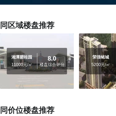
同区域楼盘推荐
8.0
湘潭碧桂园
荣强铭城
楼盘综合评分
11000元/㎡
5200元/㎡
同价位楼盘推荐