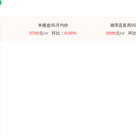
本楼盘05月均价
湘潭县新房0
5700
元/㎡
环比：
0.00%
5099
元/㎡
环