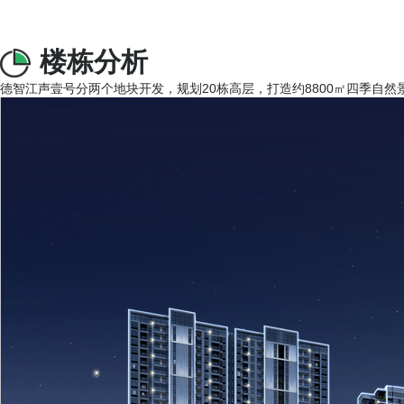
楼栋分析
德智江声壹号分两个地块开发，规划20栋高层，打造约8800㎡四季自然