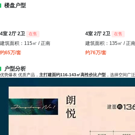
楼盘户型
4室 2厅 2卫
4室 2厅 2卫
在售
在售
建筑面积：115㎡ / 正南
建筑面积：135㎡ / 正
约65万/套
约76万/套
户型分析
优势爆表 优质产品，
主打建面约116-143㎡高性价比户型
，选择空间广