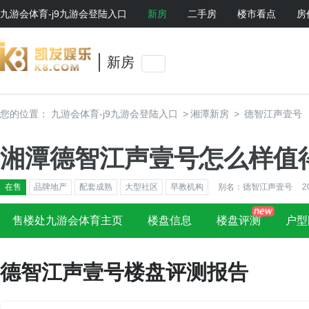
九游会体育-j9九游会登陆入口
新房
二手房
楼市看点
房
新房
您的位置：
九游会体育-j9九游会登陆入口
>
湘潭新房
>
德智江声壹号
湘潭德智江声壹号怎么样值
在售
品牌地产
配套成熟
大型社区
早教机构
别名：德智江声壹号
2
售楼处九游会体育主页
楼盘信息
楼盘评测
户型
德智江声壹号楼盘评测报告