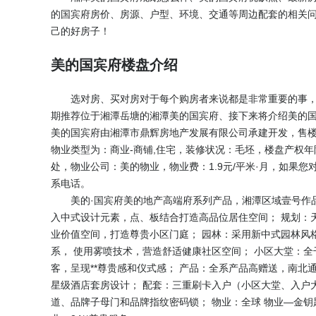
的国宾府房价、房源、户型、环境、交通等周边配套的相关
己的好房子！
美的国宾府楼盘介绍
选对房、买对房对于每个购房者来说都是非常重要的事
期推荐位于湘潭岳塘的湘潭美的国宾府、接下来将介绍美的
美的国宾府由湘潭市鼎辉房地产发展有限公司承建开发，售
物业类型为：商业-商铺,住宅，装修状况：毛坯，楼盘产权年
处，物业公司：美的物业，物业费：1.9元/平米·月，如果
系电话。
美的·国宾府美的地产高端府系列产品，湘潭区域壹号作
入中式设计元素，点、板结合打造高品位居住空间； 规划：
业价值空间，打造尊贵小区门庭； 园林：采用新中式园林风
系， 使用雾喷技术，营造舒适健康社区空间； 小区大堂：
客，呈现**尊贵感和仪式感； 产品：全系产品高赠送，南
星级酒店套房设计； 配套：三重刷卡入户（小区大堂、入户
道、品牌子母门和品牌指纹密码锁； 物业：全球 物业—金