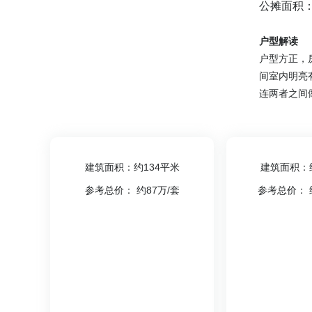
公摊面积
户型解读
户型方正，
间室内明亮
连两者之间
质量高。使
建筑面积：约134平米
建筑面积：
参考总价： 约87万/套
参考总价： 约