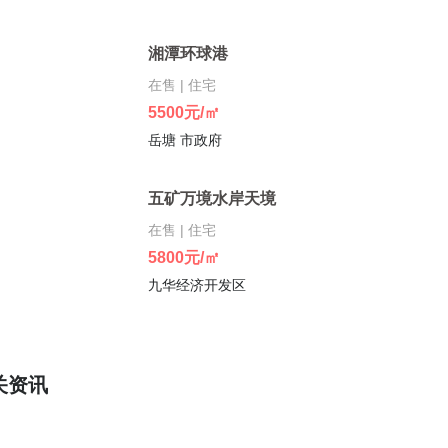
湘潭环球港
在售 | 住宅
5500元/㎡
岳塘 市政府
五矿万境水岸天境
在售 | 住宅
5800元/㎡
九华经济开发区
关资讯