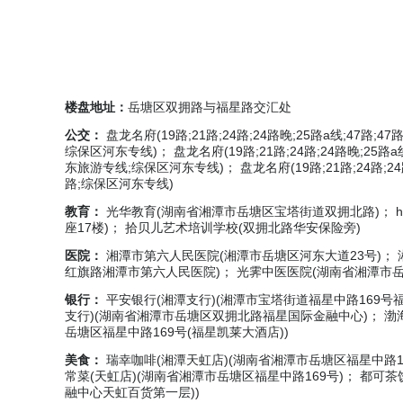
楼盘地址：
岳塘区双拥路与福星路交汇处
公交：
盘龙名府(19路;21路;24路;24路晚;25路a线;47路;47
综保区河东专线)； 盘龙名府(19路;21路;24路;24路晚;25路a线;4
东旅游专线;综保区河东专线)； 盘龙名府(19路;21路;24路;24路晚;2
路;综保区河东专线)
教育：
光华教育(湖南省湘潭市岳塘区宝塔街道双拥北路)； he
座17楼)； 拾贝儿艺术培训学校(双拥北路华安保险旁)
医院：
湘潭市第六人民医院(湘潭市岳塘区河东大道23号)；
红旗路湘潭市第六人民医院)； 光霁中医医院(湖南省湘潭市岳
银行：
平安银行(湘潭支行)(湘潭市宝塔街道福星中路169号福
支行)(湖南省湘潭市岳塘区双拥北路福星国际金融中心)； 渤
岳塘区福星中路169号(福星凯莱大酒店))
美食：
瑞幸咖啡(湘潭天虹店)(湖南省湘潭市岳塘区福星中路1
常菜(天虹店)(湖南省湘潭市岳塘区福星中路169号)； 都可茶
融中心天虹百货第一层))