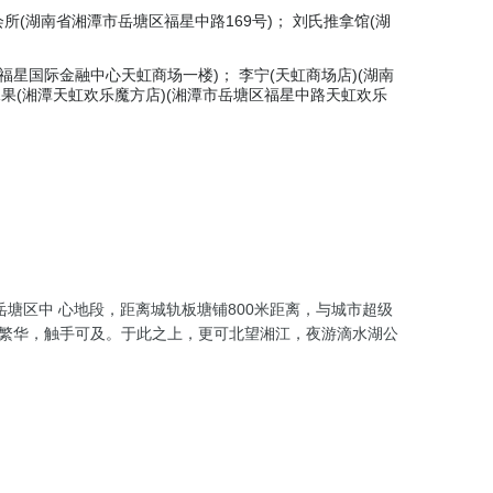
所(湖南省湘潭市岳塘区福星中路169号)； 刘氏推拿馆(湖
号福星国际金融中心天虹商场一楼)； 李宁(天虹商场店)(湖南
水果(湘潭天虹欢乐魔方店)(湘潭市岳塘区福星中路天虹欢乐
塘区中 心地段，距离城轨板塘铺800米距离，与城市超级
千繁华，触手可及。于此之上，更可北望湘江，夜游滴水湖公