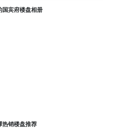
的国宾府楼盘相册
潭热销楼盘推荐