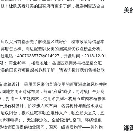
问题！让购房者对美的国宾府有更多了解，挑选到更适合自
美
，所以买房前都会先了解楼盘区域房价、楼市政策等信息本
国宾府怎么样、周边配套以及美的国宾府优缺点楼盘分析。
楼处电话：
4007638577转014927
，开盘时间：2018-12-01,
限： 商业40年 ，楼盘地址：岳塘区双拥路与福星路交汇
您对美的国宾府项目感兴趣想了解，请咨询拨打我们售楼处联
品 建筑设计：采用国际豪宅普遍使用的新亚洲建筑风格并融
天圆地方周正对称布局，营造“府系“威仪，同时项目舍弃商
格，打造三大主题园林，使用名贵树种构建五重园林植被体
全干挂石材设计，阶梯步入式布局，名贵树种与自然水系迎
北通透双阳台，板式住宅享独立电梯入户，独立超大玄关，五
大堂和电梯）、无边际泳池、全龄段活动空间、环绕慢跑
钥匙物管联盟提供物业顾问，国家一级资质物管——美的物
湘