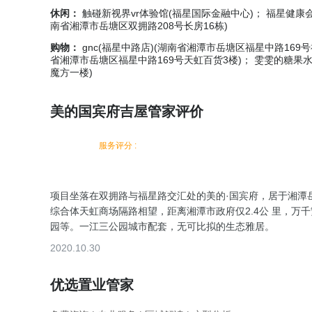
休闲：
触碰新视界vr体验馆(福星国际金融中心)； 福星健康会
南省湘潭市岳塘区双拥路208号长房16栋)
购物：
gnc(福星中路店)(湖南省湘潭市岳塘区福星中路169
省湘潭市岳塘区福星中路169号天虹百货3楼)； 雯雯的糖果
魔方一楼)
美的国宾府吉屋管家评价
服务评分 :
项目坐落在双拥路与福星路交汇处的美的·国宾府，居于湘潭岳
综合体天虹商场隔路相望，距离湘潭市政府仅2.4公 里，万
园等。一江三公园城市配套，无可比拟的生态雅居。
2020.10.30
优选置业管家