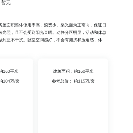
：暂无
房屋面积整体使用率高，浪费少。采光面为正南向，保证日
有光照，且不会受到阳光直晒。动静分区明显，活动和休息
做到互不干扰。卧室空间感好，不会有拥挤和压迫感，休息
用率在70%~80%之间，房屋实用，便于居住。
约160平米
建筑面积：约160平米
104万/套
参考总价： 约115万/套