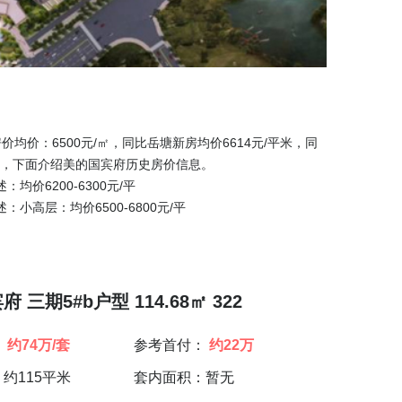
价：6500元/㎡，同比岳塘新房均价6614元/平米，同
参考，下面介绍美的国宾府历史房价信息。
：均价6200-6300元/平
述：小高层：均价6500-6800元/平
 三期5#b户型 114.68㎡ 322
：
约74万/套
参考首付：
约22万
约115平米
套内面积：暂无