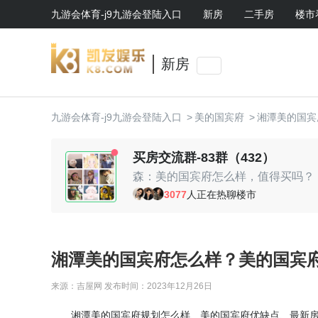
九游会体育-j9九游会登陆入口
新房
二手房
楼市
新房
九游会体育-j9九游会登陆入口
>
美的国宾府
>
湘潭美的国宾
买房交流群-83群（432）
森：美的国宾府怎么样，值得买吗？
时光机：挺不错的啊
3077
人正在热聊楼市
随心：现场有优惠活动，可以去看看
随心：现场有优惠活动，可以去看看
lucas：周边环境还可以
小鱼鱼：值得入手
湘潭美的国宾府怎么样？美的国宾府
贤：我老婆挺喜欢的
来源：吉屋网
发布时间：2023年12月26日
湘潭美的国宾府规划怎么样、美的国宾府优缺点、最新