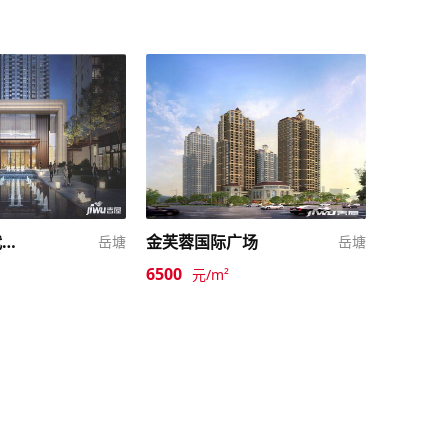
长房潭房时代公馆
金芙蓉国际广场
岳塘
岳塘
6500
元/m²