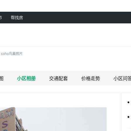
市
帮找房
soho鸟巢图片
图
小区相册
交通配套
价格走势
小区问
●
●