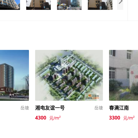
湘电友谊一号
春满江南
岳塘
岳塘
4300
3300
元/m²
元/m²