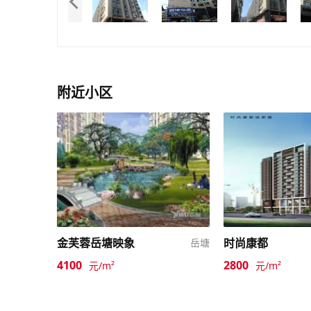
附近小区
金芙蓉岳塘映象
时尚康都
岳塘
4100
2800
元/m²
元/m²