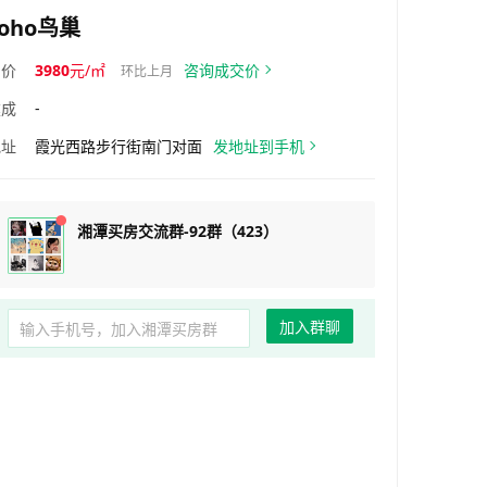
soho鸟巢
均价
3980
元/㎡
咨询成交价
环比上月
建成
-
地址
霞光西路步行街南门对面
发地址到手机
湘潭买房交流群-92群（423）
加入群聊