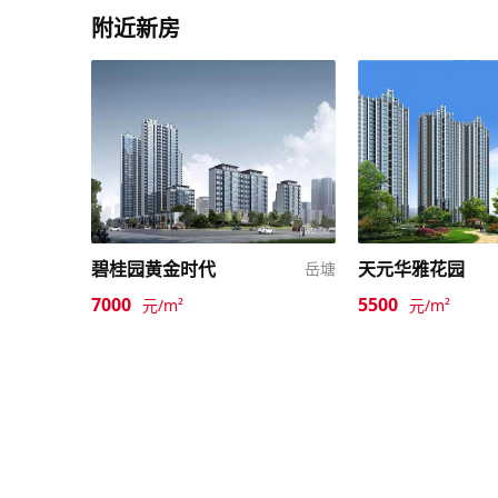
附近新房
碧桂园黄金时代
天元华雅花园
岳塘
7000
5500
元/m²
元/m²