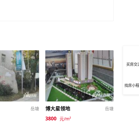
买房交
找房小
博大星领地
岳塘
岳塘
3800
元/m²