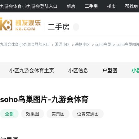
九游会体育-j9九游会登陆入口
新房
二手房
楼市
帮找房
二手房
九游会体育-j9九游会登陆入口
>
湘潭小区
>
岳塘小区
>
soho鸟巢
>
soho鸟巢图
小区九游会体育主页
小区信息
户型图
小
soho鸟巢图片-九游会体育
全部
效果图
实景图
位置交通图