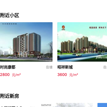
附近小区
时尚康都
昭祥新城
岳塘
岳
2800
3600
元/m²
元/m²
附近新房