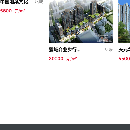
中国湘菜文化博览园
岳塘
5600
元/m²
莲城商业步行街三期
天元
岳塘
30000
5500
元/m²