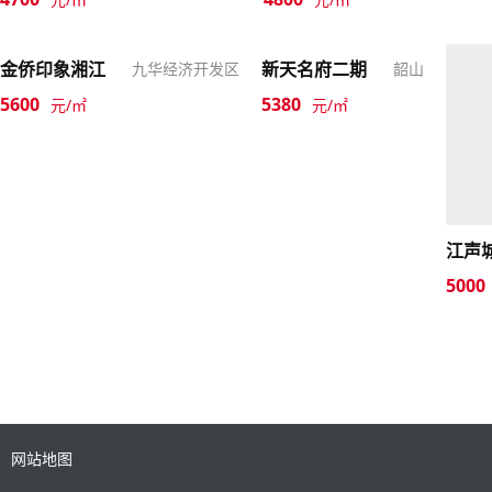
金侨印象湘江
新天名府二期
九华经济开发区
韶山
5600
5380
元/㎡
元/㎡
江声
5000
网站地图