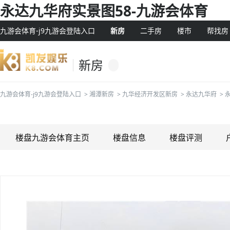
永达九华府实景图58-九游会体育
九游会体育-j9九游会登陆入口
新房
二手房
楼市
帮找房
新房
九游会体育-j9九游会登陆入口
>
湘潭新房
>
九华经济开发区新房
>
永达九华府
>
楼盘九游会体育主页
楼盘信息
楼盘评测