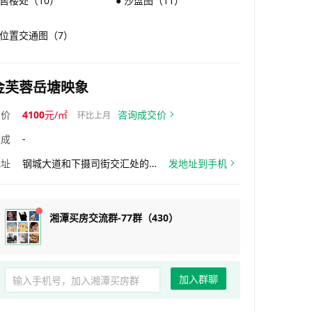
 售楼处（10）
● 沙盘图（11）
 位置交通图（7）
金芙蓉岳塘映象
均价
4100
元/㎡
咨询成交价
环比上月
建成
-
地址
钢城大道和下摄司街交汇处的西南角
发地址到手机
湘潭买房交流群-77群（430）
加入群聊