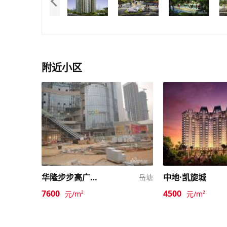
附近小区
华隆步步高广场二期
中地·凯旋城
岳塘
7600
4500
元/m²
元/m²