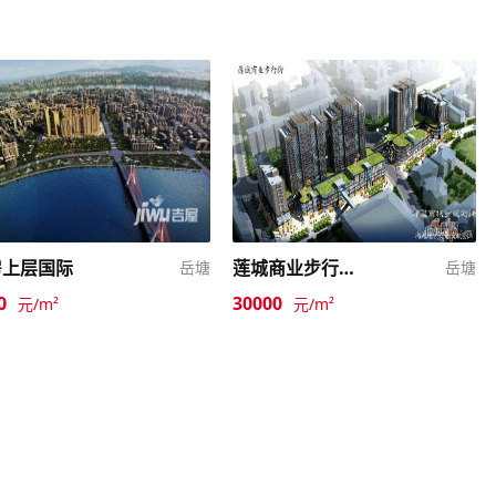
房上层国际
莲城商业步行街三期
岳塘
岳塘
0
30000
元/m²
元/m²