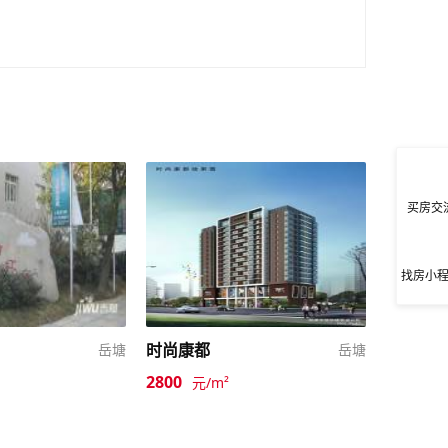
买房交
找房小
时尚康都
岳塘
岳塘
2800
元/m²