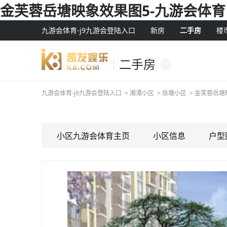
金芙蓉岳塘映象效果图5-九游会体育
九游会体育-j9九游会登陆入口
新房
二手房
楼
二手房
九游会体育-j9九游会登陆入口
>
湘潭小区
>
岳塘小区
>
金芙蓉岳塘
小区九游会体育主页
小区信息
户型