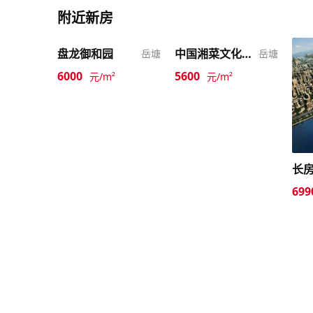
附近新房
盘龙御和园
中国湘菜文化博览园
岳塘
岳塘
6000
5600
元/m²
元/m²
长
699