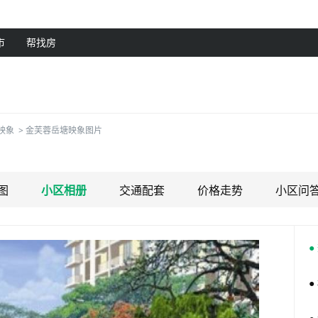
市
帮找房
映象
>
金芙蓉岳塘映象图片
图
小区相册
交通配套
价格走势
小区问
●
●