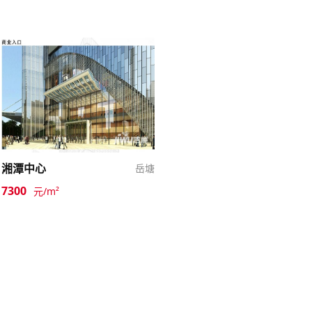
湘潭中心
岳塘
7300
元/m²