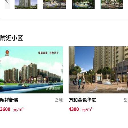
附近小区
昭祥新城
万和金色华庭
岳塘
岳
3600
4300
元/m²
元/m²