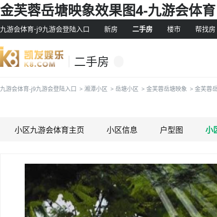
金芙蓉岳塘映象效果图4-九游会体育
九游会体育-j9九游会登陆入口
新房
二手房
楼市
帮找房
二手房
九游会体育-j9九游会登陆入口
>
湘潭小区
>
岳塘小区
>
金芙蓉岳塘映象
>
金芙蓉
小区九游会体育主页
小区信息
户型图
小