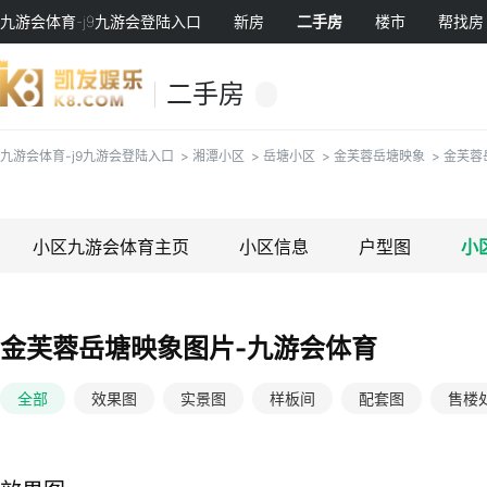
九游会体育-j9九游会登陆入口
新房
二手房
楼市
帮找房
二手房
九游会体育-j9九游会登陆入口
>
湘潭小区
>
岳塘小区
>
金芙蓉岳塘映象
>
金芙蓉
小区九游会体育主页
小区信息
户型图
小
金芙蓉岳塘映象图片-九游会体育
全部
效果图
实景图
样板间
配套图
售楼