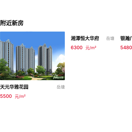
附近新房
湘潭恒大华府
银瀚
岳塘
6300
5480
元/m²
天元华雅花园
岳塘
5500
元/m²