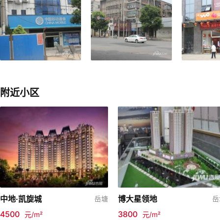
附近小区
中地·凯旋城
博大星领地
岳塘
岳
4500
3800
元/m²
元/m²