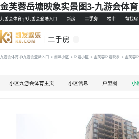
金芙蓉岳塘映象实景图3-九游会体育
九游会体育-j9九游会登陆入口
新房
二手房
楼市
帮找房
二手房
九游会体育-j9九游会登陆入口
>
湘潭小区
>
岳塘小区
>
金芙蓉岳塘映象
>
金芙蓉
小区九游会体育主页
小区信息
户型图
小