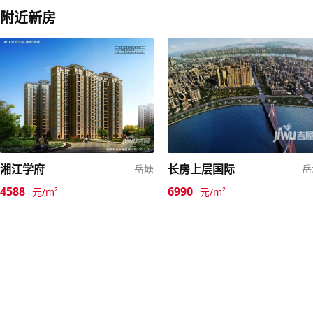
附近新房
湘江学府
长房上层国际
岳塘
岳
4588
6990
元/m²
元/m²