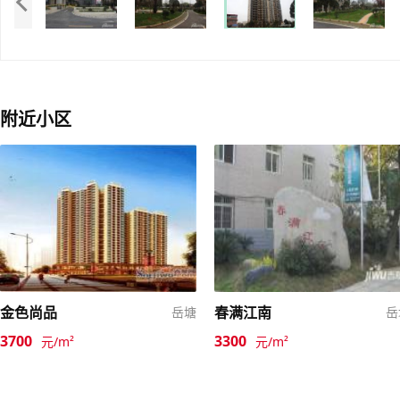
附近小区
金色尚品
春满江南
岳塘
岳
3700
3300
元/m²
元/m²