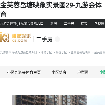
金芙蓉岳塘映象实景图29-九游会体
育
九游会体育-j9九游会登陆入口
新房
二手房
楼市
帮找房
二手房
九游会体育-j9九游会登陆入口
>
湘潭小区
>
岳塘小区
>
金芙蓉岳塘映象
>
金芙蓉
小区九游会体育主页
小区信息
户型图
小