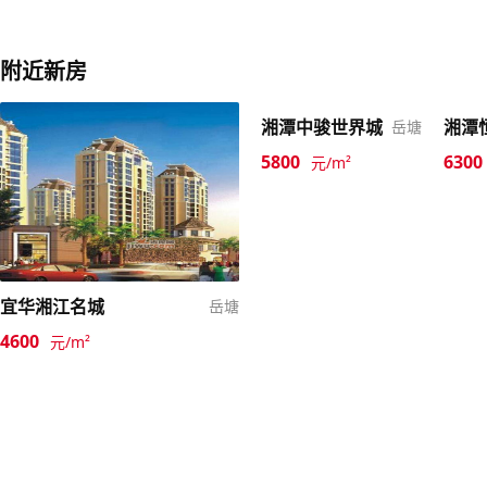
附近新房
湘潭中骏世界城
湘潭
岳塘
5800
6300
元/m²
宜华湘江名城
岳塘
4600
元/m²