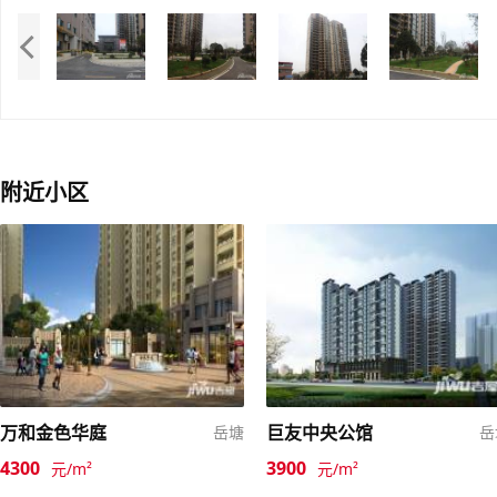
附近小区
万和金色华庭
巨友中央公馆
岳塘
岳
4300
3900
元/m²
元/m²