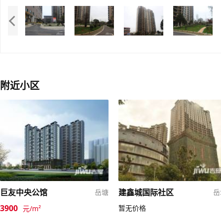
附近小区
巨友中央公馆
建鑫城国际社区
岳塘
岳
3900
暂无价格
元/m²