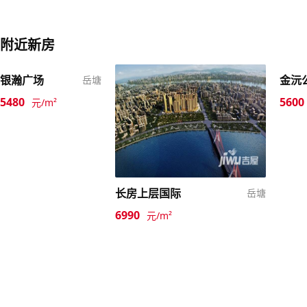
附近新房
银瀚广场
金沅
岳塘
5480
5600
元/m²
长房上层国际
岳塘
6990
元/m²