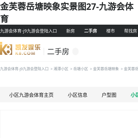
金芙蓉岳塘映象实景图27-九游会体
育
九游会体育-j9九游会登陆入口
新房
二手房
楼市
帮找房
二手房
九游会体育-j9九游会登陆入口
>
湘潭小区
>
岳塘小区
>
金芙蓉岳塘映象
>
金芙蓉
小区九游会体育主页
小区信息
户型图
小