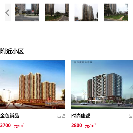
附近小区
金色尚品
时尚康都
岳塘
岳
3700
2800
元/m²
元/m²