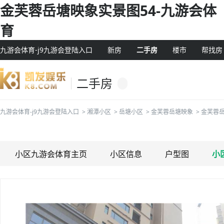
金芙蓉岳塘映象实景图54-九游会体
育
九游会体育-j9九游会登陆入口
新房
二手房
楼市
帮找房
二手房
九游会体育-j9九游会登陆入口
>
湘潭小区
>
岳塘小区
>
金芙蓉岳塘映象
>
金芙蓉
小区九游会体育主页
小区信息
户型图
小