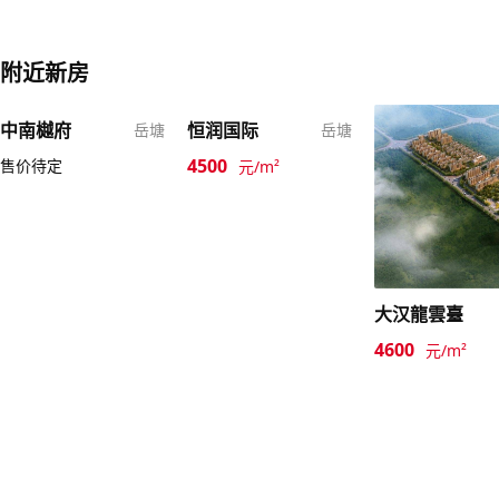
附近新房
中南樾府
恒润国际
岳塘
岳塘
4500
售价待定
元/m²
大汉龍雲臺
4600
元/m²