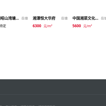
湖湘昭山湾塘康养园
湘潭恒大华府
中国湘菜文化博览园
岳塘
岳塘
岳
6300
5600
待定
元/m²
元/m²