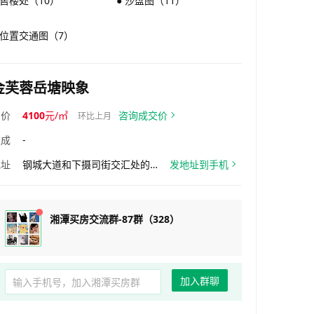
 售楼处（10）
● 沙盘图（11）
 位置交通图（7）
金芙蓉岳塘映象
均价
4100
元/㎡
咨询成交价
环比上月
建成
-
地址
钢城大道和下摄司街交汇处的西南角
发地址到手机
湘潭买房交流群-87群（328）
加入群聊