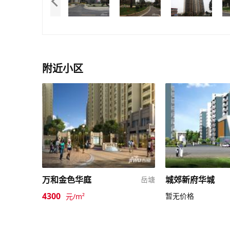
附近小区
万和金色华庭
城郊新府华城
岳塘
4300
暂无价格
元/m²