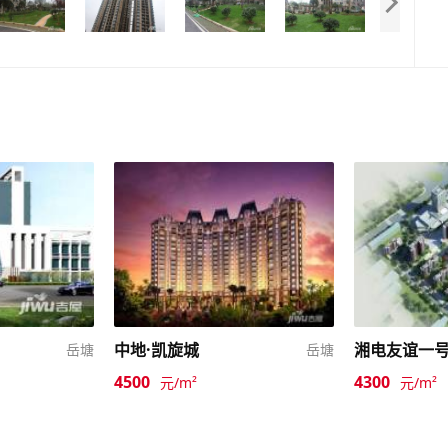
中地·凯旋城
湘电友谊一
岳塘
岳塘
4500
4300
元/m²
元/m²