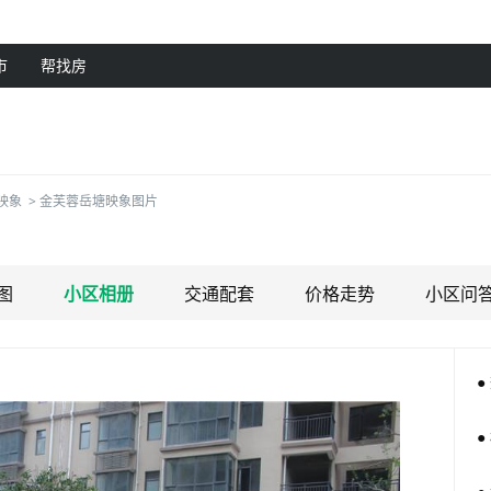
市
帮找房
映象
>
金芙蓉岳塘映象图片
图
小区相册
交通配套
价格走势
小区问
●
●