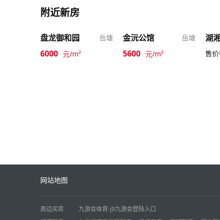
附近新房
盘龙御和园
金沅公馆
岳塘
岳塘
6000
5600
售价
元/m²
元/m²
网站地图
周边买房
九游会体育-j9九游会登陆入口