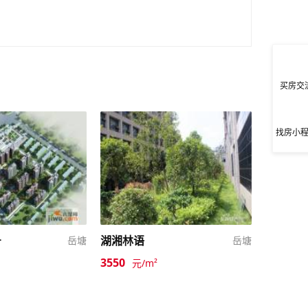
买房交
找房小
号
湖湘林语
岳塘
岳塘
3550
元/m²