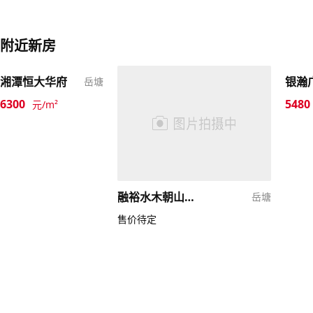
附近新房
湘潭恒大华府
银瀚
岳塘
6300
5480
元/m²
融裕水木朝山文旅小镇
岳塘
售价待定