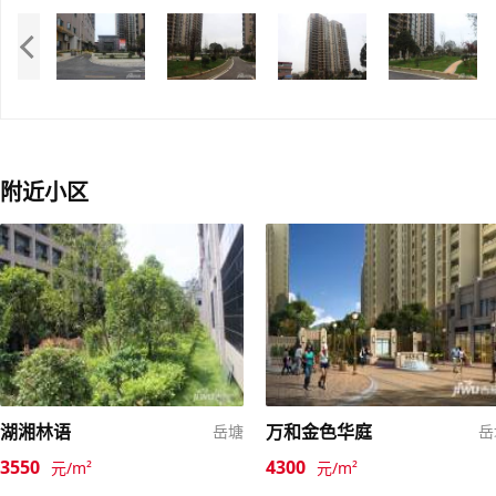
附近小区
湖湘林语
万和金色华庭
岳塘
岳
3550
4300
元/m²
元/m²