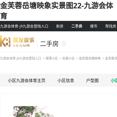
金芙蓉岳塘映象实景图22-九游会体
育
九游会体育-j9九游会登陆入口
新房
二手房
楼市
帮找房
二手房
九游会体育-j9九游会登陆入口
>
湘潭小区
>
岳塘小区
>
金芙蓉岳塘映象
>
金芙蓉
小区九游会体育主页
小区信息
户型图
小