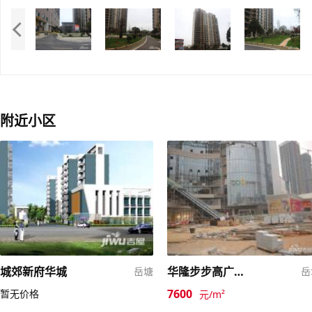
附近小区
城郊新府华城
华隆步步高广场二期
岳塘
岳
7600
暂无价格
元/m²