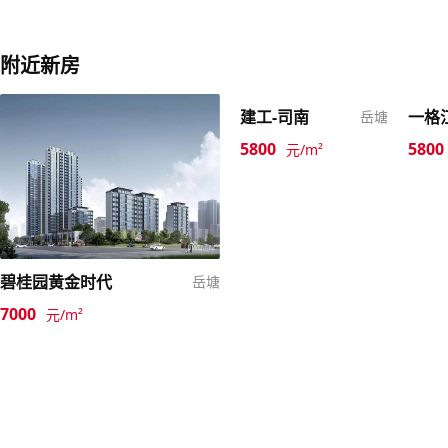
附近新房
建工-司南
一格
岳塘
5800
5800
元/m²
碧桂园黄金时代
岳塘
7000
元/m²