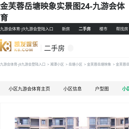
金芙蓉岳塘映象实景图24-九游会体
育
九游会体育-j9九游会登陆入口
新房
二手房
楼市
帮找房
二手房
九游会体育-j9九游会登陆入口
>
湘潭小区
>
岳塘小区
>
金芙蓉岳塘映象
>
金芙蓉
小区九游会体育主页
小区信息
户型图
小