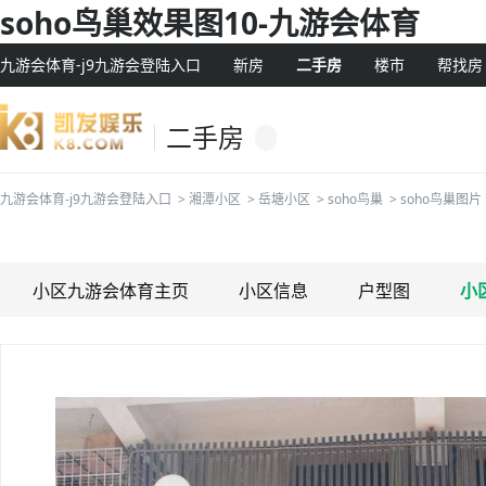
soho鸟巢效果图10-九游会体育
九游会体育-j9九游会登陆入口
新房
二手房
楼市
帮找房
二手房
九游会体育-j9九游会登陆入口
>
湘潭小区
>
岳塘小区
>
soho鸟巢
>
soho鸟巢图片
小区九游会体育主页
小区信息
户型图
小