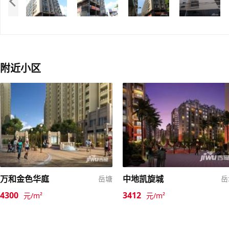
附近小区
万和金色华庭
中地凯旋城
岳塘
岳
4300
3412
元/m²
元/m²