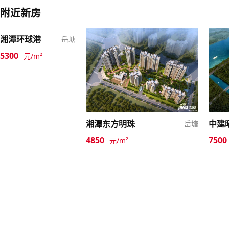
附近新房
湘潭环球港
岳塘
5300
元/m²
湘潭东方明珠
岳塘
4850
7500
元/m²