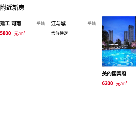
附近新房
建工-司南
江与城
岳塘
岳塘
5800
售价待定
元/m²
美的国宾府
6200
元/m²