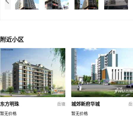
附近小区
东方明珠
城郊新府华城
岳塘
岳
暂无价格
暂无价格