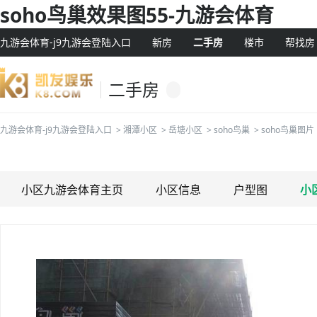
soho鸟巢效果图55-九游会体育
九游会体育-j9九游会登陆入口
新房
二手房
楼市
帮找房
二手房
九游会体育-j9九游会登陆入口
>
湘潭小区
>
岳塘小区
>
soho鸟巢
>
soho鸟巢图片
小区九游会体育主页
小区信息
户型图
小