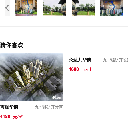
猜你喜欢
永达九华府
九华经济开发
4680
元/㎡
吉润华府
九华经济开发区
4180
元/㎡