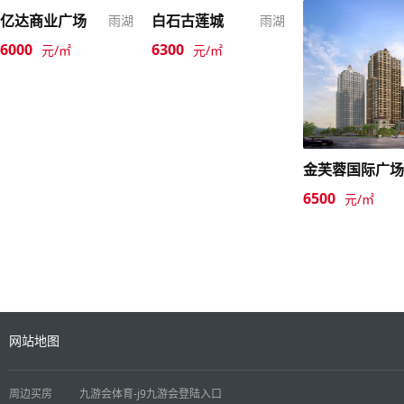
亿达商业广场
白石古莲城
雨湖
雨湖
6000
6300
元/㎡
元/㎡
金芙蓉国际广场
6500
元/㎡
网站地图
周边买房
九游会体育-j9九游会登陆入口